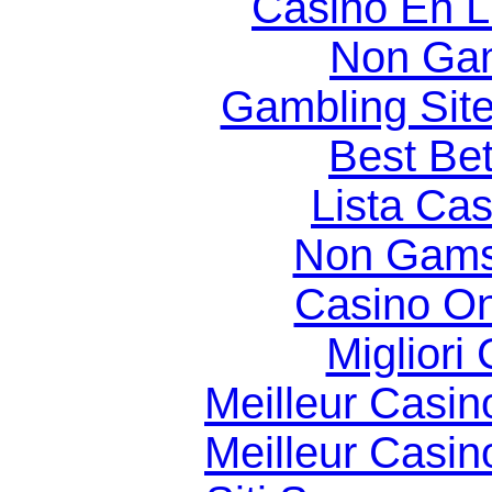
Casino En Li
Non Gam
Gambling Sit
Best Bet
Lista Ca
Non Gams
Casino O
Migliori
Meilleur Casin
Meilleur Casin