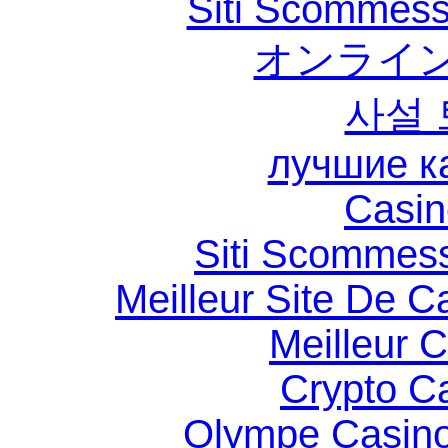
Siti Scommess
オンライン
사설
лучшие к
Casin
Siti Scommes
Meilleur Site De C
Meilleur 
Crypto C
Olympe Casin