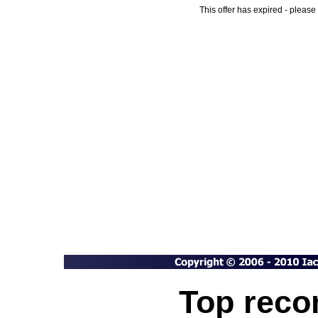
This offer has expired - please
Top rec